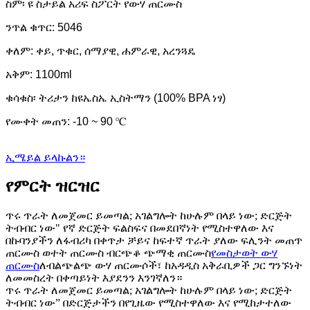
ስም፡ ዩ ስታይል አሪፍ ስፖርት የውሃ ጠርሙስ
ንጥል ቁጥር: 5046
ቀለም: ቀይ, ጥቁር, ሰማያዊ, ሐምራዊ, አረንጓዴ
አቅም: 1100ml
ቁሳቁስ፡ ትሪታን ከዩኤስኤ ኢስትማን (100% BPA ነፃ)
የሙቀት መጠን: -10 ~ 90 ℃
ኢሜይል ይላኩልን።
የምርት ዝርዝር
ጥሩ ጥራት ለመጀመር ይመጣል; አገልግሎት ከሁሉም በላይ ነው; ድርጅት
ትብብር ነው" የኛ ድርጅት ፍልስፍና በመደበኛነት የሚስተዋለው እና
በኩባንያችን ለፋብሪካ በቀጥታ ቻይና ከፍተኛ ጥራት ያለው ፍሊንት መጠጥ
ጠርሙስ ወተት ጠርሙስ ብርጭቆ ጭማቂ ጠርሙስ
የመስታወት ውሃ
ጠርሙስ
ለብልጭልጭ ውሃ ጠርሙሶች፣ ከአዳዲስ አቅራቢዎች ጋር ግንኙነት
ለመመስረት በቀጣይነት እያደንን እንገኛለን።
ጥሩ ጥራት ለመጀመር ይመጣል; አገልግሎት ከሁሉም በላይ ነው; ድርጅት
ትብብር ነው” በድርጅታችን በየጊዜው የሚስተዋለው እና የሚከታተለው