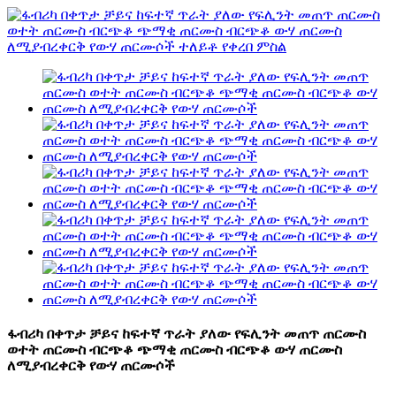
ፋብሪካ በቀጥታ ቻይና ከፍተኛ ጥራት ያለው የፍሊንት መጠጥ ጠርሙስ
ወተት ጠርሙስ ብርጭቆ ጭማቂ ጠርሙስ ብርጭቆ ውሃ ጠርሙስ
ለሚያብረቀርቅ የውሃ ጠርሙሶች