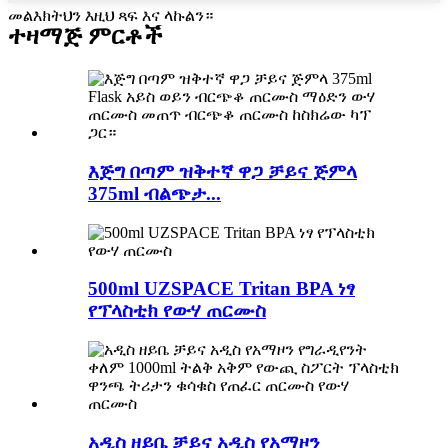
መልእክትህን እዚህ ጻፍ እና ላኩልን።
ተዛማጅ ምርቶች
እጅግ በጣም ዝቅተኛ ዋጋ ቻይና ጅምላ
375ml ብልጭታ...
500ml UZSPACE Tritan BPA ነፃ
የፕላስቲክ የውሃ ጠርሙስ
አዲስ ዘይቤ ቻይና አዲስ የአማዞን