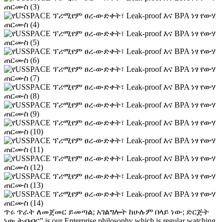
ጥሩ ጥራት ለመጀመር ይመጣል; አገልግሎት ከሁሉም በላይ ነው; ድርጅት
ነው ትብብር” is our Enterprise philosophy which is regular watching