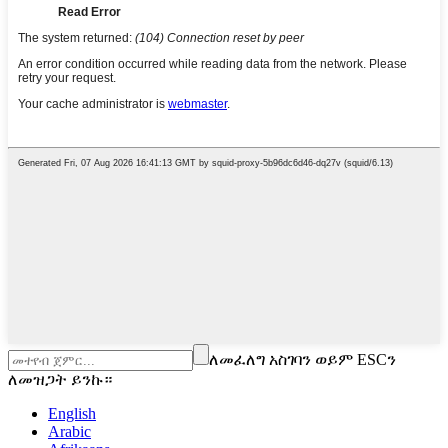
ለመፈለግ አስገባን ወይም ESCን
ለመዝጋት ይንኩ።
English
Arabic