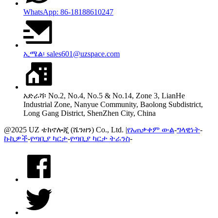
WhatsApp: 86-18188610247
ኢሜል፡ sales601@uzspace.com
አድራሻ፡ No.2, No.4, No.5 & No.14, Zone 3, LianHe
Industrial Zone, Nanyue Community, Baolong Subdistrict,
Long Gang District, ShenZhen City, China
@2025 UZ ቴክኖሎጂ (ሼንዘን) Co., Ltd. |
የአጠቃቀም ውል
-
ግላዊነት
-
ኩኪዎች
-
የጣቢያ ካርታ
-
የጣቢያ ካርታ ትራንስ
-