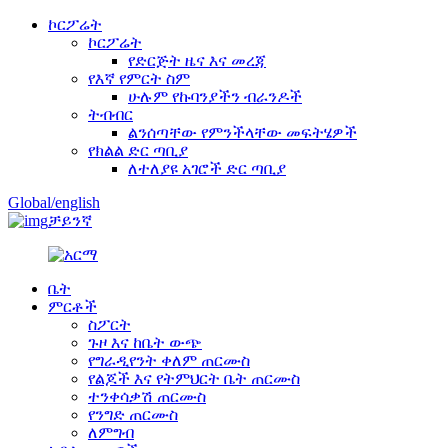
ኮርፖሬት
ኮርፖሬት
የድርጅት ዜና እና መረጃ
የእኛ የምርት ስም
ሁሉም የኩባንያችን ብራንዶች
ትብብር
ልንሰጣቸው የምንችላቸው መፍትሄዎች
የክልል ድር ጣቢያ
ለተለያዩ አገሮች ድር ጣቢያ
Global/english
ቻይንኛ
ቤት
ምርቶች
ስፖርት
ጉዞ እና ከቤት ውጭ
የግራዲየንት ቀለም ጠርሙስ
የልጆች እና የትምህርት ቤት ጠርሙስ
ተንቀሳቃሽ ጠርሙስ
የንግድ ጠርሙስ
ለምግብ