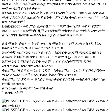
በአንድ ጠቅታ ክፈት-አንድ-እጅ የሚገለባበጥ ክዳን ፈጣን እና ቀላል የንፁህ
ውሃ መዳረሻ ይሰጥዎታል።
በቀላሉ በጣት አዝራሩን ጠቅ ያድርጉ፣ በፍጥነት የሚፈሰውን መጠጥ ሹል
ጫፍ ያድርጉ እና ሲጨርሱ ይዝጉት። ያን ያህል ቀላል ነው። መጠጣት ቀላል
ሆኖ አያውቅም!
Leak-proof - ወደ ሥራ ሲወስዷቸው ወይም በመኪናዎ ወይም በጂም
ቦርሳዎ ውስጥ ወደሚገኝ ጂም እንደቅደም ተከተላቸው የተሻለ አዋጭነት
ለማረጋገጥ ክዳኖቹ መፍሰስ እና አቧራ ተከላካይ ናቸው።
ይህ ማለት ጀብዱዎ ትንሽ መበከል ማለት ቢሆንም እንኳን ከቆሻሻ እና
ከቆሻሻ ነፃ የሆነ ንፁህ መጠጥ ማለት ነው።
እውነተኛ ጤናን እና ጤናን ይቀበሉ - እርጥበት ጤናማ የአኗኗር ዘይቤን
ለመጠበቅ በቤት ውስጥ ፣ በሥራ ቦታ ወይም በጂም ውስጥ ይሁኑ።
እያንዳንዱን ማይል፣ ሊፍት ወይም ተራራ በአስተማማኝ ድጋፍ
እንዲቋቋሙ ልንረዳዎ እንፈልጋለን።
ተጨማሪ የፍራፍሬ ወንፊት ንድፍ - ለተጨማሪ ወንፊት ምስጋና ይግባው
ጣፋጭ ፍራፍሬዎችን እና ቅጠላ ቅጠሎችን ያስገቡ።
ተጨማሪ የደህንነት መቆለፊያ።-ሳይታሰብ በድንገት መክፈትን ይከላከላል
የተሸከመ ገመድ
ለማንጠልጠል ወይም ለመያዝ ቀላል
1 ሊትር አቅም