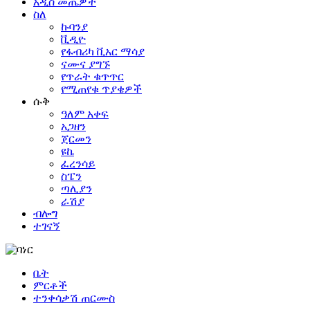
አዲስ መጤዎች
ስለ
ኩባንያ
ቪዲዮ
የፋብሪካ ቪአር ማሳያ
ናሙና ያግኙ
የጥራት ቁጥጥር
የሚጠየቁ ጥያቄዎች
ሱቅ
ዓለም አቀፍ
አጋዘን
ጀርመን
ዩኬ
ፈረንሳይ
ስፔን
ጣሊያን
ራሽያ
ብሎግ
ተገናኝ
ቤት
ምርቶች
ተንቀሳቃሽ ጠርሙስ