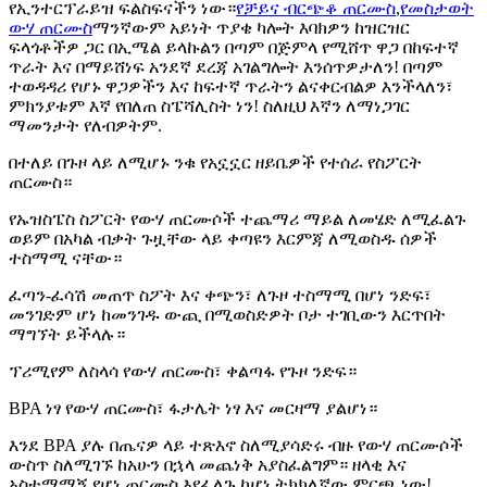
የኢንተርፕራይዝ ፍልስፍናችን ነው።
የቻይና ብርጭቆ ጠርሙስ
,
የመስታወት
ውሃ ጠርሙስ
ማንኛውም አይነት ጥያቄ ካሎት እባክዎን ከዝርዝር
ፍላጎቶችዎ ጋር በኢሜል ይላኩልን በጣም በጅምላ የሚሸጥ ዋጋ በከፍተኛ
ጥራት እና በማይሸነፍ አንደኛ ደረጃ አገልግሎት እንሰጥዎታለን! በጣም
ተወዳዳሪ የሆኑ ዋጋዎችን እና ከፍተኛ ጥራትን ልናቀርብልዎ እንችላለን፣
ምክንያቱም እኛ የበለጠ ስፔሻሊስት ነን! ስለዚህ እኛን ለማነጋገር
ማመንታት የለብዎትም.
በተለይ በጉዞ ላይ ለሚሆኑ ንቁ የአኗኗር ዘይቤዎች የተሰራ የስፖርት
ጠርሙስ።
የኡዝስፔስ ስፖርት የውሃ ጠርሙሶች ተጨማሪ ማይል ለመሄድ ለሚፈልጉ
ወይም በአካል ብቃት ጉዟቸው ላይ ቀጣዩን እርምጃ ለሚወስዱ ሰዎች
ተስማሚ ናቸው።
ፈጣን-ፈሳሽ መጠጥ ስፖት እና ቀጭን፣ ለጉዞ ተስማሚ በሆነ ንድፍ፣
መንገድም ሆነ ከመንገዱ ውጪ በሚወስድዎት ቦታ ተገቢውን እርጥበት
ማግኘት ይችላሉ።
ፕሪሚየም ለስላሳ የውሃ ጠርሙስ፣ ቀልጣፋ የጉዞ ንድፍ።
BPA ነፃ የውሃ ጠርሙስ፣ ፋታሌት ነፃ እና መርዛማ ያልሆነ።
እንደ BPA ያሉ በጤናዎ ላይ ተጽእኖ ስለሚያሳድሩ ብዙ የውሃ ጠርሙሶች
ውስጥ ስለሚገኙ ከአሁን በኋላ መጨነቅ አያስፈልግም። ዘላቂ እና
አስተማማኝ የሆነ ጠርሙስ እየፈለጉ ከሆነ ትክክለኛው ምርጫ ነው!