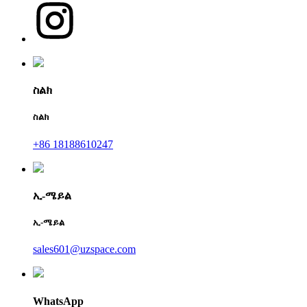
ስልክ
ስልክ
+86 18188610247
ኢ-ሜይል
ኢ-ሜይል
sales601@uzspace.com
WhatsApp