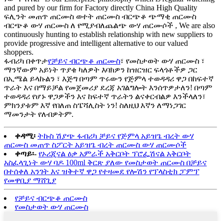
and pured by our firm for Factory directly China High Quality
ፍሊንት መጠጥ ጠርሙስ ወተት ጠርሙስ ብርጭቆ ጭማቂ ጠርሙስ
ብርጭቆ ውሃ ጠርሙስ ለ የሚያብለጨልጭ ውሃ ጠርሙሶች , We are also
continuously hunting to establish relationship with new suppliers to
provide progressive and intelligent alternative to our valued
shoppers.
ፋብሪካ በቀጥታ
የቻይና ብርጭቆ ጠርሙስ
፣ የመስታወት ውሃ ጠርሙስ ፣
ማንኛውም አይነት ጥያቄ ካለዎት እባክዎን ከዝርዝር ፍላጎቶችዎ ጋር
በኢሜል ይላኩልን ፣ እጅግ በጣም ጥሩውን የጅምላ ተወዳዳሪ ዋጋ በከፍተኛ
ጥራት እና በማይቻል የመጀመሪያ ደረጃ አገልግሎት እንሰጥዎታለን! በጣም
ተወዳዳሪ የሆኑ ዋጋዎችን እና ከፍተኛ ጥራትን ልናቀርብልዎ እንችላለን፣
ምክንያቱም እኛ የበለጠ ስፔሻሊስት ነን! ስለዚህ እኛን ለማነጋገር
ማመንታት የለብዎትም.
ቀዳሚ፡
ትኩስ ሽያጭ ፋብሪካ ቻይና የጅምላ አይዝጌ ብረት ውሃ
ጠርሙስ መጠጥ ስፖርት አይዝጌ ብረት ጠርሙስ ውሃ ጠርሙሶች
ቀጣይ፡-
የኦሪጂናል ዕቃ አምራች አቅርቦት ፕሮፌሽናል አቅርቦት
አስፈላጊነት ውሃ ባዶ 100ml ቅርጽ ያለው የመስታወት ጠርሙስ በቻይና
በተሰቀለ አንገት እና ዝቅተኛ ዋጋ የተዛመደ የሎሽን የፕላስቲክ ፓምፕ
የመዋቢያ ማሸጊያ
የቻይና ብርጭቆ ጠርሙስ
የመስታወት ውሃ ጠርሙስ