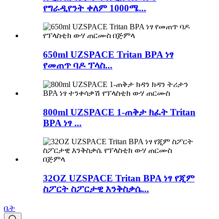
የግራዲየንት ቀለም 1000ሜ...
650ml UZSPACE Tritan BPA ነፃ
የመጠጥ ባዶ ፕላስ...
800ml UZSPACE 1-ጠቅታ ክፈት Tritan
BPA ነፃ ...
32OZ UZSPACE Tritan BPA ነፃ የጂም
ስፖርት ስፖርታዊ እንቅስቃሴ...
ቤት