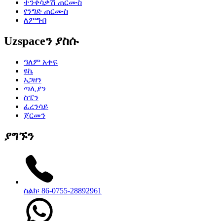
ተንቀሳቃሽ ጠርሙስ
የንግድ ጠርሙስ
ለምግብ
Uzspaceን ያስሱ
ዓለም አቀፍ
ዩኬ
አጋዘን
ጣሊያን
ስፔን
ፈረንሳይ
ጀርመን
ያግኙን
ስልክ፡ 86-0755-28892961