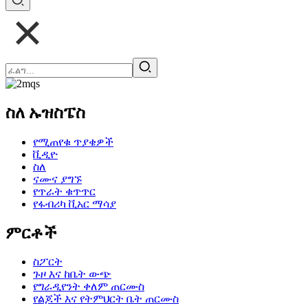
ስለ ኡዝስፔስ
የሚጠየቁ ጥያቄዎች
ቪዲዮ
ስለ
ናሙና ያግኙ
የጥራት ቁጥጥር
የፋብሪካ ቪአር ማሳያ
ምርቶች
ስፖርት
ጉዞ እና ከቤት ውጭ
የግራዲየንት ቀለም ጠርሙስ
የልጆች እና የትምህርት ቤት ጠርሙስ