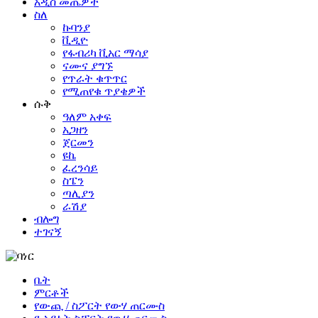
አዲስ መጤዎች
ስለ
ኩባንያ
ቪዲዮ
የፋብሪካ ቪአር ማሳያ
ናሙና ያግኙ
የጥራት ቁጥጥር
የሚጠየቁ ጥያቄዎች
ሱቅ
ዓለም አቀፍ
አጋዘን
ጀርመን
ዩኬ
ፈረንሳይ
ስፔን
ጣሊያን
ራሽያ
ብሎግ
ተገናኝ
ቤት
ምርቶች
የውጪ / ስፖርት የውሃ ጠርሙስ