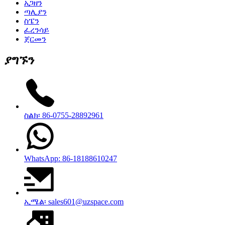
አጋዘን
ጣሊያን
ስፔን
ፈረንሳይ
ጀርመን
ያግኙን
ስልክ፡ 86-0755-28892961
WhatsApp: 86-18188610247
ኢሜል፡ sales601@uzspace.com