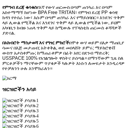
የምግብ ደረጃ ቁሳቁስ
የእኛ የውሃ ጠርሙስ በጣም ጠንካራ እና በጣም
አስተማማኝ ከሆነው BPA Free TRITAN፣ የምግብ ደረጃ PP ቁሳዊ
ክዳን የተሰራ ነው፣ እሱም በጣም ጠንካራ እና የማይሰባበር። እንደገና ጥቅም
ላይ ሊውል የሚችል እና እንደገና ጥቅም ላይ ሊውል የሚችል ነው, ይህም
አካባቢን ከብዙ ነጠላ ጥቅም ላይ ከሚውሉ የፕላስቲክ ጠርሙስ ቆሻሻዎች
ያድናል.
በአክብሮት ማስታወሻ እና የግዢ ምክሮች
በሞቀ ውሃ ወይም በእቃ ማጠቢያ
ሳሙና በእጅ መታጠብ; አትቀቅል, ወደ መበላሸት ይምሩ; ማይክሮዌቭ
ውስጥ አታስቀምጡ; ከማጠራቀምዎ በፊት አየር በደንብ ማድረቅ;
USSPACE 100% የአገልግሎት ዋስትና ይሰጣል። በማንኛውም ጊዜ ስለ
ምርቶቻችን ማናቸውም ጥያቄዎች ካሉዎት እነሱን ለመፍታት እንዲረዳዎ
የተቻለንን ሁሉ እንሞክራለን።
ዝርዝሮችን አሳይ