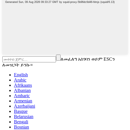
ለመፈለግ አስገባን ወይም ESCን
ለመዝጋት ይንኩ።
English
Arabic
Afrikaans
Albanian
Amharic
Armenian
Azerbaijani
Basque
Belarusian
Bengali
Bosnian