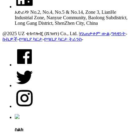
አድራሻ፡ No.2, No.4, No.5 & No.14, Zone 3, LianHe
Industrial Zone, Nanyue Community, Baolong Subdistrict,
Long Gang District, ShenZhen City, China
@2025 UZ ቴክኖሎጂ (ሼንዘን) Co., Ltd. |
የአጠቃቀም ውል
-
ግላዊነት
-
ኩኪዎች
-
የጣቢያ ካርታ
-
የጣቢያ ካርታ ትራንስ
-
ስልክ