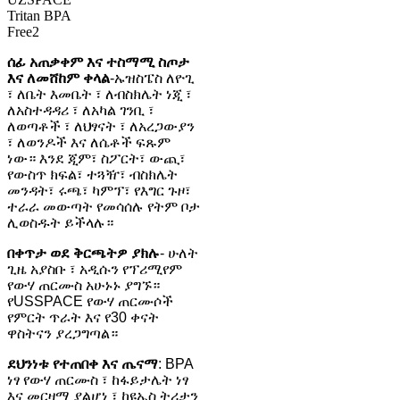
ሰፊ አጠቃቀም እና ተስማሚ ስጦታ
እና ለመሸከም ቀላል
-ኡዝስፔስ ለዮጊ
፣ ለቤት እመቤት ፣ ለብስክሌት ነጂ ፣
ለአስተዳዳሪ ፣ ለአካል ገንቢ ፣
ለወጣቶች ፣ ለህፃናት ፣ ለአረጋውያን
፣ ለወንዶች እና ለሴቶች ፍጹም
ነው። እንደ ጂም፣ ስፖርት፣ ውጪ፣
የውስጥ ክፍል፣ ተጓዥ፣ ብስክሌት
መንዳት፣ ሩጫ፣ ካምፕ፣ የእግር ጉዞ፣
ተራራ መውጣት የመሳሰሉ የትም ቦታ
ሊወስዱት ይችላሉ።
በቀጥታ ወደ ቅርጫትዎ ያክሉ
- ሁለት
ጊዜ አያስቡ ፣ አዲሱን የፕሪሚየም
የውሃ ጠርሙስ አሁኑኑ ያግኙ።
የUSSPACE የውሃ ጠርሙሶች
የምርት ጥራት እና የ30 ቀናት
ዋስትናን ያረጋግጣል።
ደህንነቱ የተጠበቀ እና ጤናማ
: BPA
ነፃ የውሃ ጠርሙስ ፣ ከፋይታሌት ነፃ
እና መርዛማ ያልሆነ ፣ ከዩኤስ ትሪታን