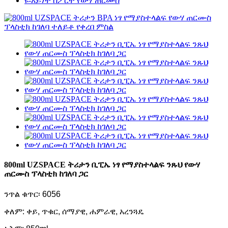
ዩ-አይነት ስፖርት የውሃ ጠርሙስ
800ml UZSPACE ትሪታን ቢፒኤ ነፃ የማያስተላልፍ ንጹህ የውሃ
ጠርሙስ ፕላስቲክ ከገለባ ጋር
ንጥል ቁጥር፡ 6056
ቀለም: ቀይ, ጥቁር, ሰማያዊ, ሐምራዊ, አረንጓዴ