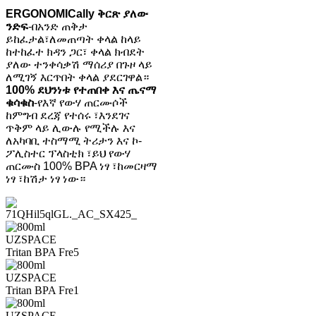
ERGONOMICally ቅርጽ ያለው
ንድፍ
-በአንድ ጠቅታ
ይከፈታል፣ለመጠጣት ቀላል ከላይ
ከተከፈተ ክዳን ጋር፣ ቀላል ክብደት
ያለው ተንቀሳቃሽ ማሰሪያ በጉዞ ላይ
ለሚገኝ እርጥበት ቀላል ያደርገዋል።
100% ደህንነቱ የተጠበቀ እና ጤናማ
ቁሳቁስ
-የእኛ የውሃ ጠርሙሶች
ከምግብ ደረጃ የተሰሩ ፣እንደገና
ጥቅም ላይ ሊውሉ የሚችሉ እና
ለአካባቢ ተስማሚ ትሪታን እና ኮ-
ፖሊስተር ፕላስቲክ ፣ይህ የውሃ
ጠርሙስ 100% BPA ነፃ ፣ከመርዛማ
ነፃ ፣ከሽታ ነፃ ነው።