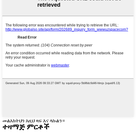
መልእክትህን እዚህ ጻፍ እና ላኩልን።
ተዛማጅ ምርቶች