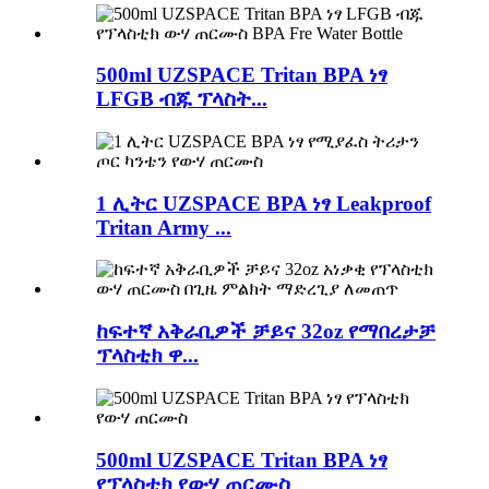
500ml UZSPACE Tritan BPA ነፃ
LFGB ብጁ ፕላስት...
1 ሊትር UZSPACE BPA ነፃ Leakproof
Tritan Army ...
ከፍተኛ አቅራቢዎች ቻይና 32oz የማበረታቻ
ፕላስቲክ ዋ...
500ml UZSPACE Tritan BPA ነፃ
የፕላስቲክ የውሃ ጠርሙስ