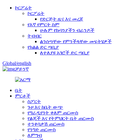
ኮርፖሬት
ኮርፖሬት
የድርጅት ዜና እና መረጃ
የእኛ የምርት ስም
ሁሉም የኩባንያችን ብራንዶች
ትብብር
ልንሰጣቸው የምንችላቸው መፍትሄዎች
የክልል ድር ጣቢያ
ለተለያዩ አገሮች ድር ጣቢያ
Global/english
ቻይንኛ
ቤት
ምርቶች
ስፖርት
ጉዞ እና ከቤት ውጭ
የግራዲየንት ቀለም ጠርሙስ
የልጆች እና የትምህርት ቤት ጠርሙስ
ተንቀሳቃሽ ጠርሙስ
የንግድ ጠርሙስ
ለምግብ