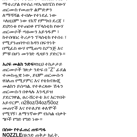
ማቴሪያል የተሰራ።የኡዝስፔስ የውሃ
ጠርሙስ የመጠጥ ልምድዎን
ለማሻሻል ተብሎ የተነደፈ ነው
።ለዚህም ነው የእኛ የምግብ ደረጃ ፣
ደህንነቱ የተጠበቀ የፕላስቲክ የውሃ
ጠርሙሶች ጣዕሙን አይጎዱም ፣
ከተሰባበረ ትሪታን ፕላስቲክ የተሰሩ ፣
የሚያንጠባጥብ ክዳን በፍጥነት
በሚፈስ ውሃ የሚጠጣ ስፖንጅ እና
ምቹ በሆነ መንገድ ዲዛይን ያድርጉ።
አሪፍ መልክ ንድፍ፡
የዚህ ተከታታይ
ጠርሙሶች ገጽታ ንድፍ በ "Z" ፊደል
ተመስጧዊ ነው, ይህም ጠርሙሱን
የበለጠ የሚያምር እና የቴክኖሎጂ
መልክን ይሰጣል. የተቀረጸው ሽፋን
ጠርሙሱን በቀላሉ እንዲይዝ
ያደርገዋል, ፀረ-ሸርተቴ እና እርጥበት
አይኖርም. በ28oz/34oz/50oz
መጠኖች እና የተለያዩ ቀለሞች
የሚገኝ፣ ለማንኛውም የአካል ብቃት
ግቦች የግድ የግድ ነው።
በሰው የተፈጠረ ጠፍጣፋ
NOZZLE
በአንድ ጠቅታ ክፈት,