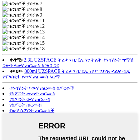
ቀዳሚ፡
2.3L UZSPACE ትሪታን ቢፒኤ ነፃ ትልቅ ተነሳሽነት ግማሽ
ጋሎን የውሃ ጠርሙስ ከገለባ ጋር
ቀጣይ፡-
800ml UZSPACE ትሪታን ቢፒኤ ነፃ የማያስተላልፍ ብጁ
የፕላስቲክ የውሃ ጠርሙስ አርማ
ተነሳሽነት የውሃ ጠርሙስ ስፖርቶች
የስፖርት መጠጥ ጠርሙስ
የስፖርት ውሃ ጠርሙስ
የስፖርት ጠርሙስ
የውሃ ስፖርት ጠርሙሶች