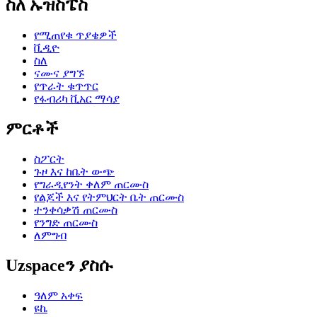
ስለ ኡዝስፔስ
የሚጠየቁ ጥያቄዎች
ቪዲዮ
ስለ
ናሙና ያግኙ
የጥራት ቁጥጥር
የፋብሪካ ቪአር ማሳያ
ምርቶች
ስፖርት
ጉዞ እና ከቤት ውጭ
የግራዲየንት ቀለም ጠርሙስ
የልጆች እና የትምህርት ቤት ጠርሙስ
ተንቀሳቃሽ ጠርሙስ
የንግድ ጠርሙስ
ለምግብ
Uzspaceን ያስሱ
ዓለም አቀፍ
ዩኬ