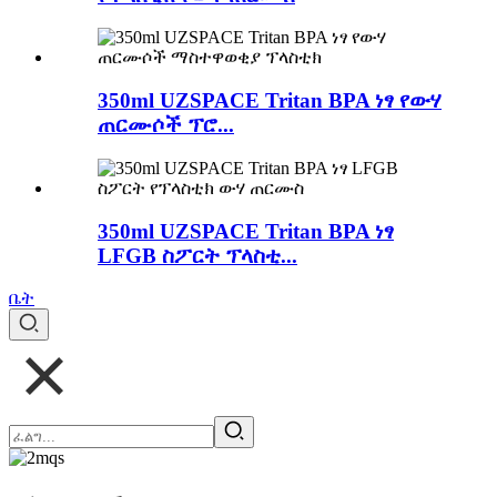
350ml UZSPACE Tritan BPA ነፃ የውሃ
ጠርሙሶች ፕሮ...
350ml UZSPACE Tritan BPA ነፃ
LFGB ስፖርት ፕላስቲ...
ቤት