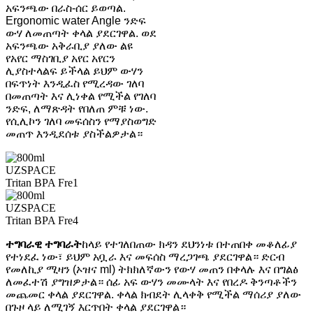
አፍንጫው በራስ-ሰር ይወጣል.
Ergonomic water Angle ንድፍ
ውሃ ለመጠጣት ቀላል ያደርገዋል. ወደ
አፍንጫው አቅራቢያ ያለው ልዩ
የአየር ማስገቢያ አየር አየርን
ሊያስተላልፍ ይችላል ይህም ውሃን
በፍጥነት እንዲፈስ የሚረዳው ገለባ
በመጠጣት እና ሊነቀል የሚችል የገለባ
ንድፍ, ለማጽዳት የበለጠ ምቹ ነው.
የሲሊኮን ገለባ መፍሰስን የማያስወግድ
መጠጥ እንዲደሰቱ ያስችልዎታል።
ተግባራዊ ተግባራት
ከላይ የተገለበጠው ክዳን ደህንነቱ በተጠበቀ መቆለፊያ
የተነደፈ ነው፣ ይህም አቧራ እና መፍሰስ ማረጋገጫ ያደርገዋል። ድርብ
የመለኪያ ሚዛን (ኦዝና ml) ትክክለኛውን የውሃ መጠን በቀላሉ እና በግልፅ
ለመፈተሽ ያግዝዎታል። ሰፊ አፍ ውሃን መሙላት እና የበረዶ ቅንጣቶችን
መጨመር ቀላል ያደርገዋል. ቀላል ክብደት ሊላቀቅ የሚችል ማሰሪያ ያለው
በጉዞ ላይ ለሚገኝ እርጥበት ቀላል ያደርገዋል።