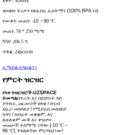
አቅም: 850ml
ቁሳቁስ፡ ትሪታን ከዩኤስኤ ኢስትማን (100% BPA ነፃ)
የሙቀት መጠን: -10 ~ 90 ℃
መጠን: 78 * 250 ሚሜ
NW: 206.5 ግ
ጥቅል: 24pcs/ctn
ኢሜይል ይላኩልን።
የምርት ዝርዝር
የላቀ ከዝርዝሮች-UZSPACE
ይመጣል
በጥራት እና በደህንነት ላይ
ያተኩሩ, ጠርሙሶች ዘላቂ / ድርብ
አቧራ መከላከያ / የሚያፈስ መከላከያ
ክዳን / ስብራት መቋቋም, እና
ለሁለቱም ሙቅ እና ቀዝቃዛ
መጠጦች ተስማሚ ናቸው [-10 ℃ ~
96 ℃]. ትክክለኛው ምርጫህ ነው!