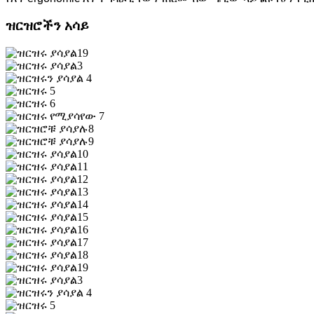
ዝርዝሮችን አሳይ