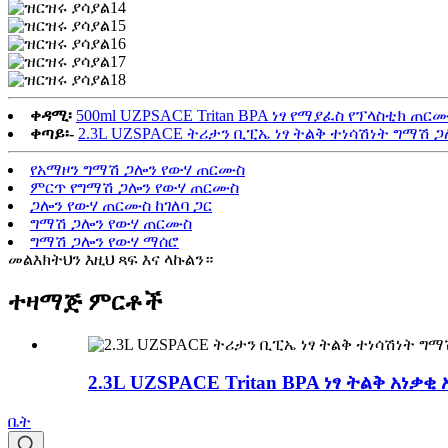
ቀዳሚ፡
500ml UZPSACE Tritan BPA ነፃ የማያፈስ የፕላስቲክ ጠ
ቀጣይ፡-
2.3L UZSPACE ትሪታን ቢፒኤ ነፃ ትልቅ ተነሳሽነት ግማሽ ጋ
የአማዞን ግማሽ ጋሎን የውሃ ጠርሙስ
ምርጥ የግማሽ ጋሎን የውሃ ጠርሙስ
ጋሎን የውሃ ጠርሙስ ከገለባ ጋር
ግማሽ ጋሎን የውሃ ጠርሙስ
ግማሽ ጋሎን የውሃ ማሰሮ
መልእክትህን እዚህ ጻፍ እና ላኩልን።
ተዛማጅ ምርቶች
2.3L UZSPACE Tritan BPA ነፃ ትልቅ አነቃቂ 
ቤት