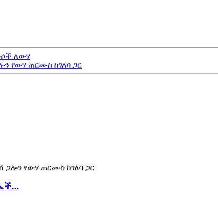
ርሙሶች ለውሃ
ሎን የውሃ ጠርሙስ ከገለባ ጋር
ኤች...