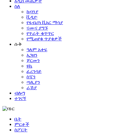
አዲስ መጤዎች
ስለ
ኩባንያ
ቪዲዮ
የፋብሪካ ቪአር ማሳያ
ናሙና ያግኙ
የጥራት ቁጥጥር
የሚጠየቁ ጥያቄዎች
ሱቅ
ዓለም አቀፍ
አጋዘን
ጀርመን
ዩኬ
ፈረንሳይ
ስፔን
ጣሊያን
ራሽያ
ብሎግ
ተገናኝ
ቤት
ምርቶች
ስፖርት