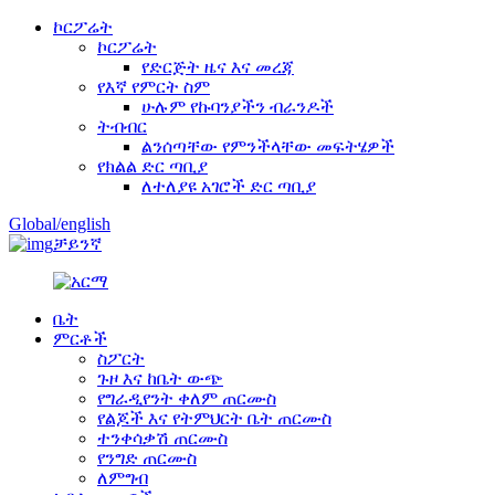
ኮርፖሬት
ኮርፖሬት
የድርጅት ዜና እና መረጃ
የእኛ የምርት ስም
ሁሉም የኩባንያችን ብራንዶች
ትብብር
ልንሰጣቸው የምንችላቸው መፍትሄዎች
የክልል ድር ጣቢያ
ለተለያዩ አገሮች ድር ጣቢያ
Global/english
ቻይንኛ
ቤት
ምርቶች
ስፖርት
ጉዞ እና ከቤት ውጭ
የግራዲየንት ቀለም ጠርሙስ
የልጆች እና የትምህርት ቤት ጠርሙስ
ተንቀሳቃሽ ጠርሙስ
የንግድ ጠርሙስ
ለምግብ