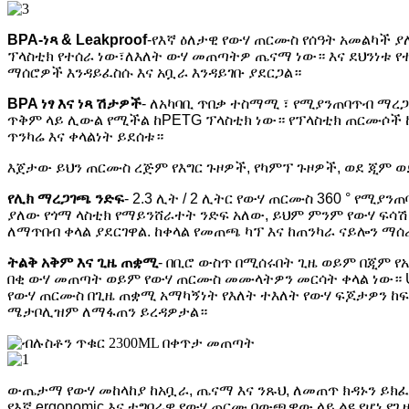
BPA-ነጻ & Leakproof
-የእኛ ዕለታዊ የውሃ ጠርሙስ የሰዓት አመልካች ያለ
ፕላስቲክ የተሰራ ነው፣ለእለት ውሃ መጠጣትዎ ጤናማ ነው። እና ደህንነቱ የ
ማሰሮዎች እንዳይፈስሱ እና አቧራ እንዳይገቡ ያደርጋል።
BPA ነፃ እና ነጻ ሽታዎች
- ለአካባቢ ጥበቃ ተስማሚ ፣ የሚያንጠባጥብ ማረጋ
ጥቅም ላይ ሊውል የሚችል ከPETG ፕላስቲክ ነው። የፕላስቲክ ጠርሙሶች ከ
ጥንካሬ እና ቀላልነት ይደሰቱ።
እጀታው ይህን ጠርሙስ ረጅም የእግር ጉዞዎች, የካምፕ ጉዞዎች, ወደ ጂም 
የሊክ ማረጋገጫ ንድፍ
- 2.3 ሊት / 2 ሊትር የውሃ ጠርሙስ 360 ° የሚያ
ያለው የጎማ ላስቲክ የማይንሸራተት ንድፍ አለው, ይህም ምንም የውሃ ፍሳሽ
ለማጥበብ ቀላል ያደርገዋል. ከቀላል የመጠጫ ካፕ እና ከጠንካራ ናይሎን ማሰ
ትልቅ አቅም እና ጊዜ ጠቋሚ
- በቢሮ ውስጥ በሚሰሩበት ጊዜ ወይም በጂም የ
በቂ ውሃ መጠጣት ወይም የውሃ ጠርሙስ መሙላትዎን መርሳት ቀላል ነው። UZ
የውሃ ጠርሙስ በጊዜ ጠቋሚ አማካኝነት የእለት ተእለት የውሃ ፍጆታዎን ከፍ
ሜታቦሊዝም ለማፋጠን ይረዳዎታል።
ውጤታማ የውሃ መከላከያ ከአቧራ, ጤናማ እና ንጹህ, ለመጠጥ ክዳኑን ይክ
የእኛ ergonomic እና ተግባራዊ የውሃ ጠርሙ በውጫዊው ላይ ልዩ የሆነ የ