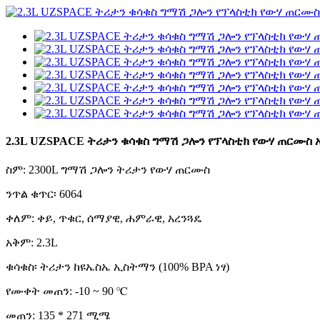
2.3L UZSPACE ትሪታን ቁሳቁስ ግማሽ ጋሎን የፕላስቲክ የውሃ ጠርሙስ አ
ስም: 2300L ግማሽ ጋሎን ትሪታን የውሃ ጠርሙስ
ንጥል ቁጥር፡ 6064
ቀለም: ቀይ, ጥቁር, ሰማያዊ, ሐምራዊ, አረንጓዴ
አቅም: 2.3L
ቁሳቁስ፡ ትሪታን ከዩኤስኤ ኢስትማን (100% BPA ነፃ)
የሙቀት መጠን: -10 ~ 90 ℃
መጠን: 135 * 271 ሚሜ