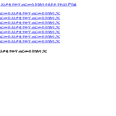
ነቃቂ የውሃ ጠርሙስ ከገለባ ጋር