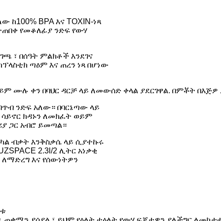
ው ከ100% BPA እና TOXIN-ነጻ
ተጠበቀ የመቆለፊያ ንድፍ የውሃ
ገጫ ፣ በሰዓት ምልክቶች እንደገና
ፕላስቲክ ጣዕም እና ጠረን ነጻ በሆነው
ወይም ሙሉ ቀን በባህር ዳርቻ ላይ ለመውሰድ ቀላል ያደርገዋል. በምቾት በእጅ
ንጠባጥብ ንድፍ አለው። በባርኔጣው ላይ
 ሳይኖር ክዳኑን ለመክፈት ወይም
ሪያ ጋር አብሮ ይመጣል።
አካል ብቃት እንቅስቃሴ ላይ ሲያተኩሩ
SPACE 2.3l/2 ሊትር አነቃቂ
 ለማድረግ እና የሰውነትዎን
ፈቱ
ጊዜ ጠቋሚን ያሳያል ፣ ይህም የዕለት ተዕለት የውሃ ፍጆታዎን ያለችግር ለመከታ