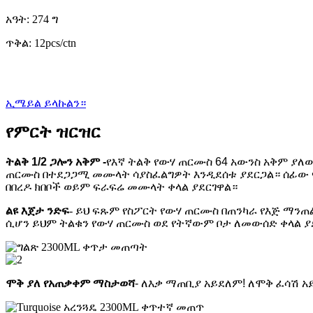
አዓት: 274 ግ
ጥቅል: 12pcs/ctn
ኢሜይል ይላኩልን።
የምርት ዝርዝር
ትልቅ 1/2 ጋሎን አቅም -
የእኛ ትልቅ የውሃ ጠርሙስ 64 አውንስ አቅም ያለ
ጠርሙስ በተደጋጋሚ መሙላት ሳያስፈልግዎት እንዲደሰቱ ያደርጋል። ሰፊው 
በበረዶ ክበቦች ወይም ፍራፍሬ መሙላት ቀላል ያደርገዋል።
ልዩ እጀታ ንድፍ
- ይህ ፍጹም የስፖርት የውሃ ጠርሙስ በጠንካራ የእጅ ማንጠ
ሲሆን ይህም ትልቁን የውሃ ጠርሙስ ወደ የትኛውም ቦታ ለመውሰድ ቀላል ያ
ሞቅ ያለ የአጠቃቀም ማስታወሻ
- ለእቃ ማጠቢያ አይደለም! ለሞቅ ፈሳሽ 