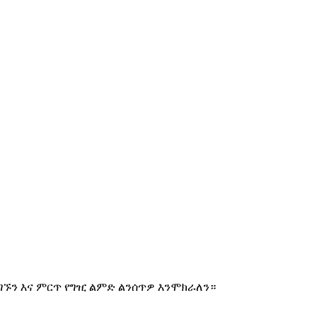
ግኙን እና ምርጥ የግዢ ልምድ ልንሰጥዎ እንሞክራለን።