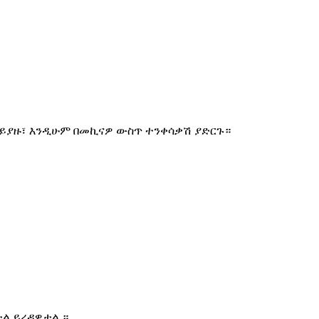
ዎ ይያዙ፣ እንዲሁም በመኪናዎ ውስጥ ተንቀሳቃሽ ያድርጉ።
ተል ይረዳዎታል ።