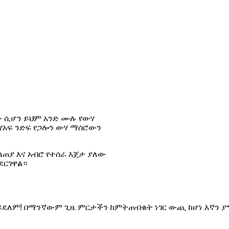
ው ሲሆን ይህም አንድ ሙሉ የውሃ
የአፍ ንድፍ የጋሎን ውሃ ማሰሮውን
ልጠያ እና አብሮ የተሰራ እጀታ ያለው
ደርገዋል።
አይደለም! በማንኛውም ጊዜ ምርታችን ከምትጠብቁት ነገር ውጪ ከሆነ እኛን ያ