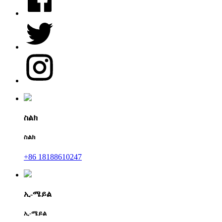
ስልክ
ስልክ
+86 18188610247
ኢ-ሜይል
ኢ-ሜይል