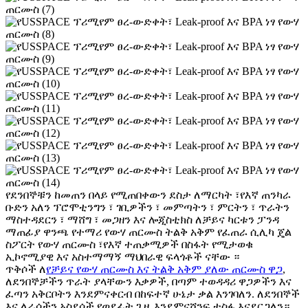
የደንበኞቹን ከመጠን በላይ የሚጠበቀውን ደስታ ለማርካት ፣የእኛ ጠንካራ
ቡድን አለን ፕሮሞቲንግን ፣ ገቢዎችን ፣ መምጣትን ፣ ምርትን ፣ ጥራትን
ማስተዳደርን ፣ ማሸግ ፣ መጋዘን እና ሎጂስቲክስ ለቻይና ካርቱን ፓንዳ
ማጠፊያ ዋንጫ የተማሪ የውሃ ጠርሙስ ትልቅ አቅም የፈጠራ ሲሊካ ጄል
ስፖርት የውሃ ጠርሙስ ፣የእኛ ተጠቃሚዎች በስፋት የሚታወቁ
ኢኮኖሚያዊ እና አስተማማኝ ማህበራዊ ፍላጎቶች ናቸው ።
ጥቅሶች ለ
የቻይና የውሃ ጠርሙስ እና ትልቅ አቅም ያለው ጠርሙስ ዋጋ
,
ለደንበኞቻችን ጥራት ያላቸውን እቃዎች, በጣም ተወዳዳሪ ዋጋዎችን እና
ፈጣን አቅርቦትን እንደምናቀርብ በከፍተኛ ሁኔታ ቃል እንገባለን. ለደንበኞች
እና ለራሳችን አስደሳች የወደፊት ጊዜ እንደምናሸንፍ ተስፋ እናደርጋለን።