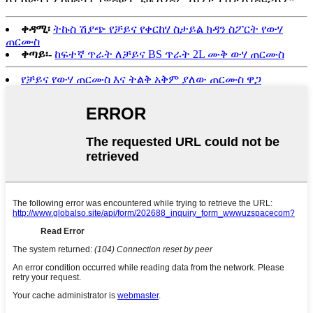
ቀዳሚ፡
ትኩስ ሽያጭ የቻይና የቀርከሃ ስታይል ክዳን ስፖርት የውሃ
ጠርሙስ
ቀጣይ፡-
ከፍተኛ ጥራት ለቻይና BS ጥራት 2L ሙቅ ውሃ ጠርሙስ
የቻይና የውሃ ጠርሙስ እና ትልቅ አቅም ያለው ጠርሙስ ዋጋ