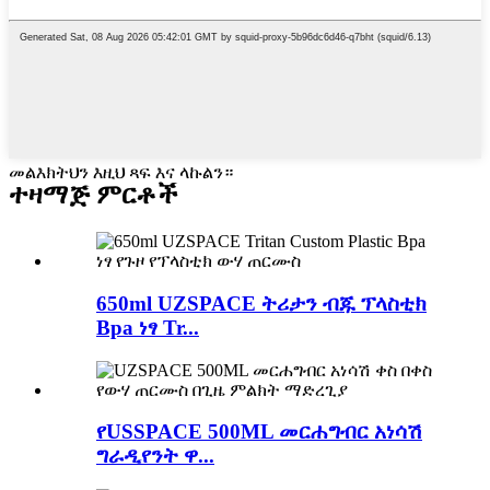
መልእክትህን እዚህ ጻፍ እና ላኩልን።
ተዛማጅ ምርቶች
650ml UZSPACE ትሪታን ብጁ ፕላስቲክ
Bpa ነፃ Tr...
የUSSPACE 500ML መርሐግብር አነሳሽ
ግራዲየንት ዋ...