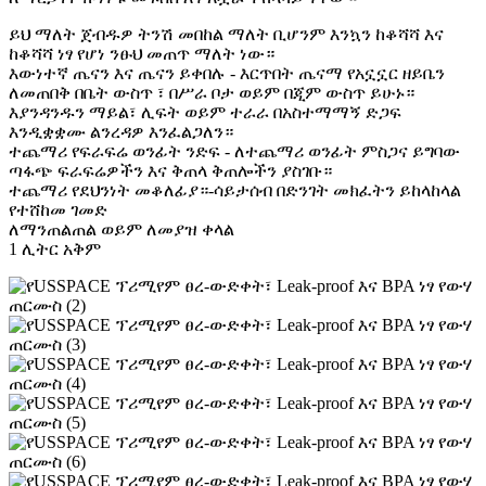
ይህ ማለት ጀብዱዎ ትንሽ መበከል ማለት ቢሆንም እንኳን ከቆሻሻ እና
ከቆሻሻ ነፃ የሆነ ንፁህ መጠጥ ማለት ነው።
እውነተኛ ጤናን እና ጤናን ይቀበሉ - እርጥበት ጤናማ የአኗኗር ዘይቤን
ለመጠበቅ በቤት ውስጥ ፣ በሥራ ቦታ ወይም በጂም ውስጥ ይሁኑ።
እያንዳንዱን ማይል፣ ሊፍት ወይም ተራራ በአስተማማኝ ድጋፍ
እንዲቋቋሙ ልንረዳዎ እንፈልጋለን።
ተጨማሪ የፍራፍሬ ወንፊት ንድፍ - ለተጨማሪ ወንፊት ምስጋና ይግባው
ጣፋጭ ፍራፍሬዎችን እና ቅጠላ ቅጠሎችን ያስገቡ።
ተጨማሪ የደህንነት መቆለፊያ።-ሳይታሰብ በድንገት መክፈትን ይከላከላል
የተሸከመ ገመድ
ለማንጠልጠል ወይም ለመያዝ ቀላል
1 ሊትር አቅም