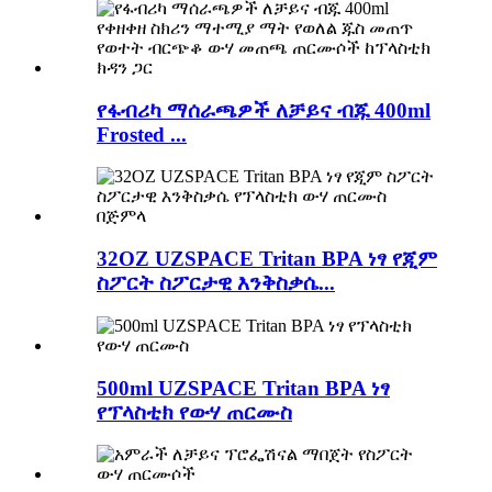
የፋብሪካ ማሰራጫዎች ለቻይና ብጁ 400ml
Frosted ...
32OZ UZSPACE Tritan BPA ነፃ የጂም
ስፖርት ስፖርታዊ እንቅስቃሴ...
500ml UZSPACE Tritan BPA ነፃ
የፕላስቲክ የውሃ ጠርሙስ