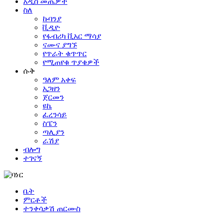
አዲስ መጤዎች
ስለ
ኩባንያ
ቪዲዮ
የፋብሪካ ቪአር ማሳያ
ናሙና ያግኙ
የጥራት ቁጥጥር
የሚጠየቁ ጥያቄዎች
ሱቅ
ዓለም አቀፍ
አጋዘን
ጀርመን
ዩኬ
ፈረንሳይ
ስፔን
ጣሊያን
ራሽያ
ብሎግ
ተገናኝ
ቤት
ምርቶች
ተንቀሳቃሽ ጠርሙስ