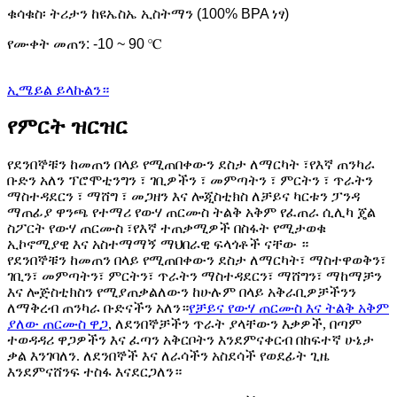
ቁሳቁስ፡ ትሪታን ከዩኤስኤ ኢስትማን (100% BPA ነፃ)
የሙቀት መጠን: -10 ~ 90 ℃
ኢሜይል ይላኩልን።
የምርት ዝርዝር
የደንበኞቹን ከመጠን በላይ የሚጠበቀውን ደስታ ለማርካት ፣የእኛ ጠንካራ
ቡድን አለን ፕሮሞቲንግን ፣ ገቢዎችን ፣ መምጣትን ፣ ምርትን ፣ ጥራትን
ማስተዳደርን ፣ ማሸግ ፣ መጋዘን እና ሎጂስቲክስ ለቻይና ካርቱን ፓንዳ
ማጠፊያ ዋንጫ የተማሪ የውሃ ጠርሙስ ትልቅ አቅም የፈጠራ ሲሊካ ጄል
ስፖርት የውሃ ጠርሙስ ፣የእኛ ተጠቃሚዎች በስፋት የሚታወቁ
ኢኮኖሚያዊ እና አስተማማኝ ማህበራዊ ፍላጎቶች ናቸው ።
የደንበኞቹን ከመጠን በላይ የሚጠበቀውን ደስታ ለማርካት፣ ማስተዋወቅን፣
ገቢን፣ መምጣትን፣ ምርትን፣ ጥራትን ማስተዳደርን፣ ማሸግን፣ ማከማቻን
እና ሎጅስቲክስን የሚያጠቃልለውን ከሁሉም በላይ አቅራቢዎቻችንን
ለማቅረብ ጠንካራ ቡድናችን አለን።
የቻይና የውሃ ጠርሙስ እና ትልቅ አቅም
ያለው ጠርሙስ ዋጋ
, ለደንበኞቻችን ጥራት ያላቸውን እቃዎች, በጣም
ተወዳዳሪ ዋጋዎችን እና ፈጣን አቅርቦትን እንደምናቀርብ በከፍተኛ ሁኔታ
ቃል እንገባለን. ለደንበኞች እና ለራሳችን አስደሳች የወደፊት ጊዜ
እንደምናሸንፍ ተስፋ እናደርጋለን።