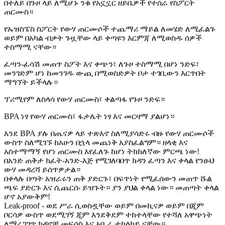
በተለይ በጉዞ ላይ ለሚሆኑ ንቁ የአኗኗር ዘይቤዎች የተሰራ የስፖርት
ጠርሙስ።
የኡዝስፔስ ስፖርት የውሃ ጠርሙሶች ተጨማሪ ማይል ለመሄድ ለሚፈልጉ
ወይም በአካል ብቃት ጉዟቸው ላይ ቀጣዩን እርምጃ ለሚወስዱ ሰዎች
ተስማሚ ናቸው።
ፈጣን-ፈሳሽ መጠጥ ስፖት እና ቀጭን፣ ለጉዞ ተስማሚ በሆነ ንድፍ፣
መንገድም ሆነ ከመንገዱ ውጪ በሚወስድዎት ቦታ ተገቢውን እርጥበት
ማግኘት ይችላሉ።
ፕሪሚየም ለስላሳ የውሃ ጠርሙስ፣ ቀልጣፋ የጉዞ ንድፍ።
BPA ነፃ የውሃ ጠርሙስ፣ ፋታሌት ነፃ እና መርዛማ ያልሆነ።
እንደ BPA ያሉ በጤናዎ ላይ ተጽእኖ ስለሚያሳድሩ ብዙ የውሃ ጠርሙሶች
ውስጥ ስለሚገኙ ከአሁን በኋላ መጨነቅ አያስፈልግም። ዘላቂ እና
አስተማማኝ የሆነ ጠርሙስ እየፈለጉ ከሆነ ትክክለኛው ምርጫ ነው!
በአንድ ጠቅታ ክፈት-አንድ-እጅ የሚገለባበጥ ክዳን ፈጣን እና ቀላል የንፁህ
ውሃ መዳረሻ ይሰጥዎታል።
በቀላሉ በጣት አዝራሩን ጠቅ ያድርጉ፣ በፍጥነት የሚፈሰውን መጠጥ ሹል
ጫፍ ያድርጉ እና ሲጨርሱ ይዝጉት። ያን ያህል ቀላል ነው። መጠጣት ቀላል
ሆኖ አያውቅም!
Leak-proof - ወደ ሥራ ሲወስዷቸው ወይም በመኪናዎ ወይም በጂም
ቦርሳዎ ውስጥ ወደሚገኝ ጂም እንደቅደም ተከተላቸው የተሻለ አዋጭነት
ለማረጋገጥ ክዳኖቹ መፍሰስ እና አቧራ ተከላካይ ናቸው።