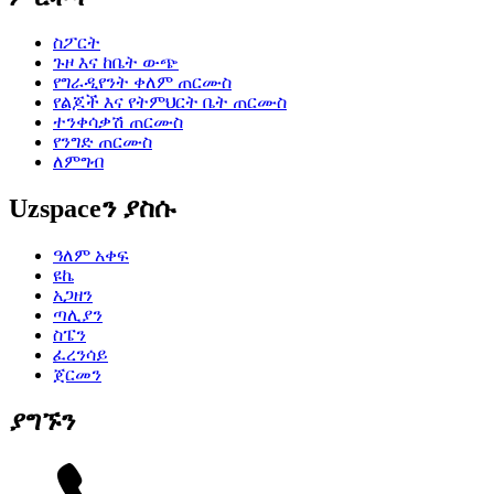
ስፖርት
ጉዞ እና ከቤት ውጭ
የግራዲየንት ቀለም ጠርሙስ
የልጆች እና የትምህርት ቤት ጠርሙስ
ተንቀሳቃሽ ጠርሙስ
የንግድ ጠርሙስ
ለምግብ
Uzspaceን ያስሱ
ዓለም አቀፍ
ዩኬ
አጋዘን
ጣሊያን
ስፔን
ፈረንሳይ
ጀርመን
ያግኙን