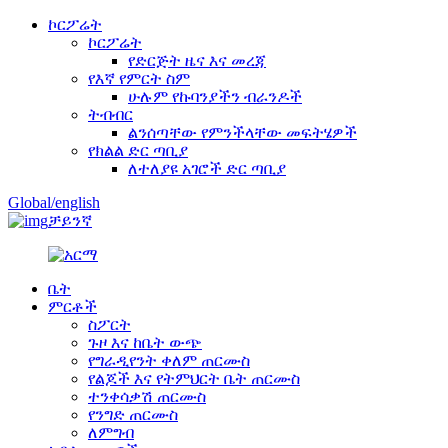
ኮርፖሬት
ኮርፖሬት
የድርጅት ዜና እና መረጃ
የእኛ የምርት ስም
ሁሉም የኩባንያችን ብራንዶች
ትብብር
ልንሰጣቸው የምንችላቸው መፍትሄዎች
የክልል ድር ጣቢያ
ለተለያዩ አገሮች ድር ጣቢያ
Global/english
ቻይንኛ
ቤት
ምርቶች
ስፖርት
ጉዞ እና ከቤት ውጭ
የግራዲየንት ቀለም ጠርሙስ
የልጆች እና የትምህርት ቤት ጠርሙስ
ተንቀሳቃሽ ጠርሙስ
የንግድ ጠርሙስ
ለምግብ