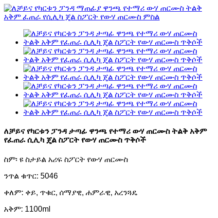
ለቻይና የካርቱን ፓንዳ ታጣፊ ዋንጫ የተማሪ ውሃ ጠርሙስ ትልቅ አቅም
የፈጠራ ሲሊካ ጄል ስፖርት የውሃ ጠርሙስ ጥቅሶች
ስም፡ ዩ ስታይል አሪፍ ስፖርት የውሃ ጠርሙስ
ንጥል ቁጥር: 5046
ቀለም: ቀይ, ጥቁር, ሰማያዊ, ሐምራዊ, አረንጓዴ
አቅም: 1100ml