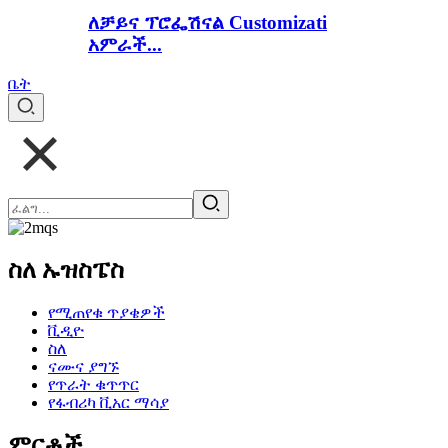
ለቻይና ፕሮፌሽናል Customizati
አምራች...
ቤት
ስለ ኡዝስፔስ
የሚጠየቁ ጥያቄዎች
ቪዲዮ
ስለ
ናሙና ያግኙ
የጥራት ቁጥጥር
የፋብሪካ ቪአር ማሳያ
ምርቶች