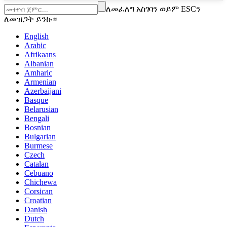
ለመፈለግ አስገባን ወይም ESCን
ለመዝጋት ይንኩ።
English
Arabic
Afrikaans
Albanian
Amharic
Armenian
Azerbaijani
Basque
Belarusian
Bengali
Bosnian
Bulgarian
Burmese
Czech
Catalan
Cebuano
Chichewa
Corsican
Croatian
Danish
Dutch