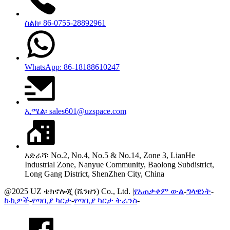
ስልክ፡ 86-0755-28892961
WhatsApp: 86-18188610247
ኢሜል፡ sales601@uzspace.com
አድራሻ፡ No.2, No.4, No.5 & No.14, Zone 3, LianHe
Industrial Zone, Nanyue Community, Baolong Subdistrict,
Long Gang District, ShenZhen City, China
@2025 UZ ቴክኖሎጂ (ሼንዘን) Co., Ltd. |
የአጠቃቀም ውል
-
ግላዊነት
-
ኩኪዎች
-
የጣቢያ ካርታ
-
የጣቢያ ካርታ ትራንስ
-