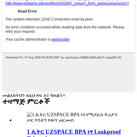
መልእክትህን እዚህ ጻፍ እና ላኩልን።
ተዛማጅ ምርቶች
1 ሊትር UZSPACE BPA ነፃ Leakproof