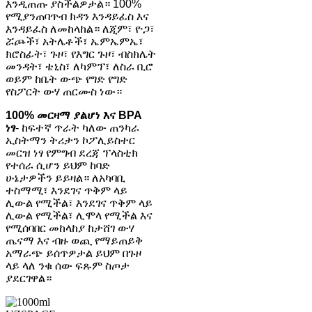
እንዲጠጡ ያስችልዎታል። 100%
የሚያንጠባጥብ ክዳን እንዳይፈስ እና
እንዳይፈስ ለመከላከል። ለጂም፣ ዮጋ፣
ሯጮች፣ አትሌቶች፣ ኤምኤምኤ፣
ክሮስፊት፣ ጉዞ፣ የእግር ጉዞ፣ ብስክሌት
መንዳት፣ ቴኒስ፣ ለካምፕ፣ ለስራ ቢሮ
ወይም ከቤት ውጭ የግድ የግድ
የስፖርት ውሃ ጠርሙስ ነው።
100% መርዛማ ያልሆነ እና BPA
ነፃ
- ከፍተኛ ጥራት ካለው ጠንካራ
ኢስትማን ትሪታን ኮፖሊይስተር
መርዝ ነፃ የምግብ ደረጃ ፕላስቲክ
የተሰራ ሲሆን ይህም ከባድ
ሁኔታዎችን ይይዛል። ለአካባቢ
ተስማሚ፣ እንደገና ጥቅም ላይ
ሊውል የሚችል፣ እንደገና ጥቅም ላይ
ሊውል የሚችል፣ ሊሞላ የሚችል እና
የሚሰባበር መከላከያ ከታሸገ ውሃ
ጤናማ እና ብዙ ወጪ የማይጠይቅ
አማራጭ ይሰጥዎታል ይህም በጉዞ
ላይ ላለ ንቁ ሰው ፍጹም ስጦታ
ያደርገዋል።