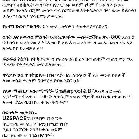
ብቃት፣ ብስክሌት መንዳት፣ የእግር ጉዞ ወይም የካምፕ ጉዞ ላይ ይሁኑ
ወይም በቀላሉ በጂም ውስጥ ጥሩ ስፖርታዊ እንቅስቃሴን በየጊዜው ይደሰቱ፣
ሁሉም የስጦታ ሃሳብዎን ይወዳሉ!
የታሸገ ድርብ ግድግዳ
ቀኑን ሙሉ ውሃዎን ቀዝቃዛ ለማድረግ!
ሰዓት እና ኦውንስ ምልክት የተደረገባቸው መስመሮች
ከጠዋቱ 8፡00 እስከ 5፡
00 ሰዓት ድረስ የውሃ ቅበላ ግቦች ላይ ለመድረስ ቀኑን ሙሉ በመንገዱ ላይ
እንዲቆዩ ይረዳዎታል።
ፍራፍሬ አስገባ
- የተካተተውን የፍራፍሬ ስክሪን በመጠቀም መጠጥዎን ወደ
ጣፋጭ የተቀላቀለ ውሃ ይለውጡ።
ቀላቃይ ኳስ ተካትቷል።
- በጉዞ ላይ ሳሉ ለስላሳዎች እና መንቀጥቀጦች
ለመውሰድ የቀለም ግጥሚያ የብሌንደር ኳስ!
የእቃ ማጠቢያ አስተማማኝ
- Shatterproof & BPA-ነጻ ጠርሙስ
ኢስትማን ትሪታን - 100% ለሁሉም ተጠቃሚዎች ደህንነቱ የተጠበቀ? 1
አመት ያልተገደበ የመተካት ዋስትና።
በፍጥነት መታደስ -
UZSPACE
ፕሪሚየም የስፖርት
ጠርሙዝ መገልበጥ ክዳን በሚሮጥበት
ጊዜ፣ በስፖርት እንቅስቃሴ ወይም
በጨዋታው መካከል በፍጥነት