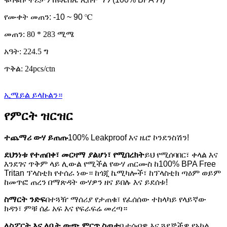
የሙቀት መጠን: -10 ~ 90 ℃
መጠን: 80 * 283 ሚሜ
አዓት: 224.5 ግ
ጥቅል: 24pcs/ctn
ኢሜይል ይላኩልን።
የምርት ዝርዝር
ተጨማሪ ውሃ ይጠጡ
100% Leakproof እና ዜሮ ኮንደንስሽን!
ደህንነቱ የተጠበቀ፣ መርዛማ ያልሆነ፣ የሚበረክት
ይህ የሚሰባበር፣ ቀላል እና
እንደገና ጥቅም ላይ ሊውል የሚችል የውሃ ጠርሙስ ከ100% BPA Free
Tritan ፕላስቲክ የተሰራ ነው። ከጎጂ ኬሚካሎች፣ ከፕላስቲክ ጣዕም ወይም
ከመጥፎ ጠረን በማጽዳት ውሃዎን ዘና ይበሉ እና ይደሰቱ!
ስማርት ንድፍ
በተጓዥ ማሰሪያ የታጠቁ፣ የፈሰሰው ተከላካይ የላይኛው
ክዳን፣ ምቹ ሰፊ አፍ እና የፍራፍሬ መረጣ።
ለስፖርት እና ለቤት ውጭ ምርጥ ስጦታ
ቤተሰብዎ እና ጓደኞችዎ የአካል