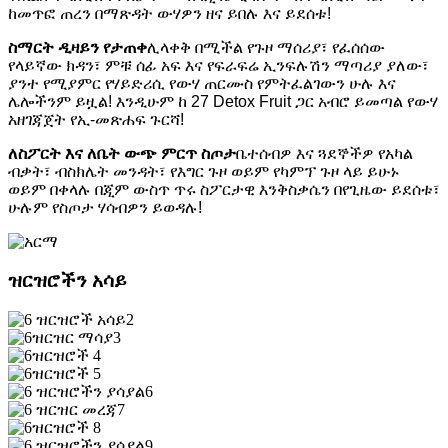
ከመጥፎ ጠረን በማጽዳት ውሃዎን ዘና ይበሉ እና ይደሰቱ!
ስማርት ዲዛይን የታጠቀ
ሊላቀቅ በሚችል የጉዞ ማሰሪያ፣ የፈሰሰው
የላይኛው ክዳን፣ ምቹ ሰፊ አፍ እና የፍራፍሬ ኢንፍሉሽን ማጣሪያ ያለው፣
ያንተ የሚያምር የሃይድሪሲ የውሃ ጠርሙስ የምትፈልገውን ሁሉ እና
ሌሎችንም ይዟል! እንዲሁም ከ 27 Detox Fruit ጋር አብሮ ይመጣል የውሃ
አዘገጃጀት የኢ-መጽሐፍ ጉርሻ!
ለስፖርት እና ለቤት ውጭ ምርጥ ስጦታ
ቤተሰብዎ እና ጓደኞችዎ የአካል
ብቃት፣ ብስክሌት መንዳት፣ የእግር ጉዞ ወይም የካምፕ ጉዞ ላይ ይሁኑ
ወይም በቀላሉ በጂም ውስጥ ጥሩ ስፖርታዊ እንቅስቃሴን በየጊዜው ይደሰቱ፣
ሁሉም የስጦታ ሃሳብዎን ይወዳሉ!
ዝርዝሮችን አሳይ