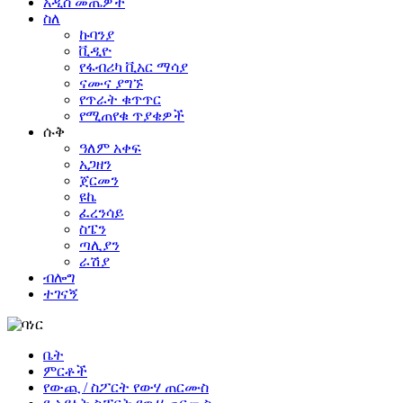
አዲስ መጤዎች
ስለ
ኩባንያ
ቪዲዮ
የፋብሪካ ቪአር ማሳያ
ናሙና ያግኙ
የጥራት ቁጥጥር
የሚጠየቁ ጥያቄዎች
ሱቅ
ዓለም አቀፍ
አጋዘን
ጀርመን
ዩኬ
ፈረንሳይ
ስፔን
ጣሊያን
ራሽያ
ብሎግ
ተገናኝ
ቤት
ምርቶች
የውጪ / ስፖርት የውሃ ጠርሙስ