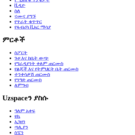
ቪዲዮ
ስለ
ናሙና ያግኙ
የጥራት ቁጥጥር
የፋብሪካ ቪአር ማሳያ
ምርቶች
ስፖርት
ጉዞ እና ከቤት ውጭ
የግራዲየንት ቀለም ጠርሙስ
የልጆች እና የትምህርት ቤት ጠርሙስ
ተንቀሳቃሽ ጠርሙስ
የንግድ ጠርሙስ
ለምግብ
Uzspaceን ያስሱ
ዓለም አቀፍ
ዩኬ
አጋዘን
ጣሊያን
ስፔን