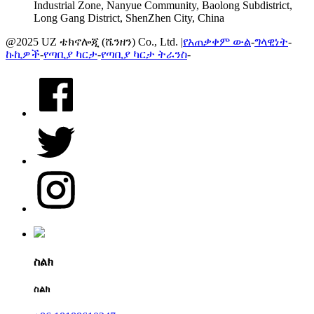
Industrial Zone, Nanyue Community, Baolong Subdistrict,
Long Gang District, ShenZhen City, China
@2025 UZ ቴክኖሎጂ (ሼንዘን) Co., Ltd. |
የአጠቃቀም ውል
-
ግላዊነት
-
ኩኪዎች
-
የጣቢያ ካርታ
-
የጣቢያ ካርታ ትራንስ
-
ስልክ
ስልክ