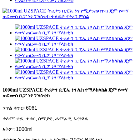
ዩ-አይነት ስፖርት የውሃ ጠርሙስ
1000ml UZSPACE ትሪታን ቢፒኤ ነፃ ሌክ የማይከላከል ጂም የውሃ
ጠርሙስ ቢፓ ነፃ ፕላስቲክ
ንጥል ቁጥር፡ 6061
ቀለም: ቀይ, ጥቁር, ሰማያዊ, ሐምራዊ, አረንጓዴ
አቅም: 1000ml
ቁሳቁስ፡ ትሪታን ከዩኤስኤ ኢስትማን (100% BPA ነፃ)