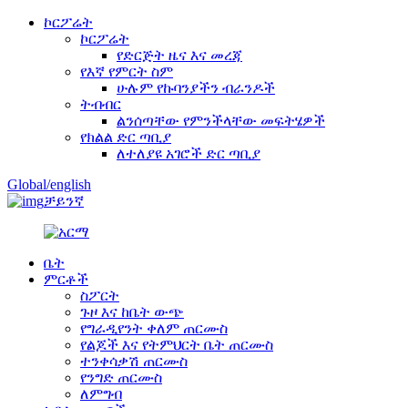
ኮርፖሬት
ኮርፖሬት
የድርጅት ዜና እና መረጃ
የእኛ የምርት ስም
ሁሉም የኩባንያችን ብራንዶች
ትብብር
ልንሰጣቸው የምንችላቸው መፍትሄዎች
የክልል ድር ጣቢያ
ለተለያዩ አገሮች ድር ጣቢያ
Global/english
ቻይንኛ
ቤት
ምርቶች
ስፖርት
ጉዞ እና ከቤት ውጭ
የግራዲየንት ቀለም ጠርሙስ
የልጆች እና የትምህርት ቤት ጠርሙስ
ተንቀሳቃሽ ጠርሙስ
የንግድ ጠርሙስ
ለምግብ