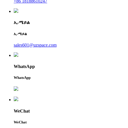
+86 18188610247
ኢ-ሜይል
ኢ-ሜይል
sales601@uzspace.com
WhatsApp
WhatsApp
WeChat
WeChat