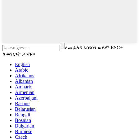
ለመፈለግ አስገባን ወይም ESCን
ለመዝጋት ይንኩ።
English
Arabic
Afrikaans
Albanian
Amharic
Armenian
Azerbaijani
Basque
Belarusian
Bengali
Bosnian
Bulgarian
Burmese
Czech