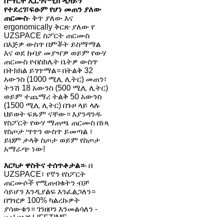
ስማርት ኢርጎኖሚክ ዲዛይን
የተደረገ፣ፍፁም የሆነ መጠን ያለው
ጠርሙስ
- ቅጥ ያለው እና
ergonomically ቅርጽ ያለው የ
UZSPACE ስፖርት ጠርሙስ
በእጅዎ ውስጥ በምቾት ይስማማል
እና ወደ ኩባያ መያዣዎ ወይም የውሃ
ጠርሙስ የብስክሌት ቤትዎ ውስጥ
በትክክል ይገጥማል። በትልቅ 32
አውንስ (1000 ሚሊ ሊትር) መጠን፣
ትንሽ 18 አውንስ (500 ሚሊ ሊትር)
ወይም ተጨማሪ ትልቅ 50 አውንስ
(1500 ሚሊ ሊትር) በጉዞ ላይ ላሉ
ህይወት ፍጹም ናቸው። እያንዳንዱ
የስፖርት የውሃ ማጠጫ ጠርሙስ በነጻ
የስጦታ ሣጥን ውስጥ ይመጣል ፣
ይህም ታላቅ ስጦታ ወይም የስጦታ
አማራጭ ነው!
እርካታ ዋስትና ተሰጥቶታል።
- በ
UZSPACE፣ የኛን የስፖርት
ጠርሙሶች የሚጠብቁትን ብቻ
ሳይሆን እንዲያልፍ እንፈልጋለን።
በግዢዎ 100% ካልረኩዎት
ያሳውቁን። ገንዘቦን እንመልሳለን -