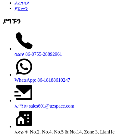
ፈረንሳይ
ጀርመን
ያግኙን
ስልክ፡ 86-0755-28892961
WhatsApp: 86-18188610247
ኢሜል፡ sales601@uzspace.com
አድራሻ፡ No.2, No.4, No.5 & No.14, Zone 3, LianHe