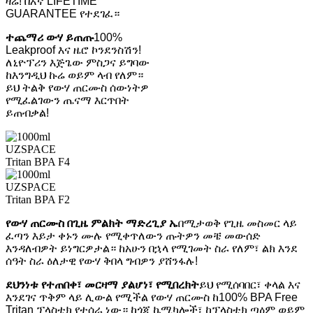
ዛሬ! በእኛ LIFETIME
GUARANTEE የተደገፈ።
ተጨማሪ ውሃ ይጠጡ
100%
Leakproof እና ዜሮ ኮንደንስሽን!
ለኒዮፕሪን እጅጌው ምስጋና ይግባው
ከእንግዲህ ኩሬ ወይም ላብ የለም።
ይህ ትልቅ የውሃ ጠርሙስ ሰውነትዎ
የሚፈልገውን ጤናማ እርጥበት
ይጠብቃል!
የውሃ ጠርሙስ በጊዜ ምልክት ማድረጊያ ኤ
በሚታወቅ የጊዜ መስመር ላይ
ፈጣን እይታ ቀኑን ሙሉ የሚቀጥለውን ጡትዎን መቼ መውሰድ
እንዳለብዎት ይነግርዎታል። ከአሁን በኋላ የሚገመት ስራ የለም፣ ልክ እንደ
ሰዓት ስራ ዕለታዊ የውሃ ቅበላ ግብዎን ያሸንፋሉ!
ደህንነቱ የተጠበቀ፣ መርዛማ ያልሆነ፣ የሚበረክት
ይህ የሚሰባበር፣ ቀላል እና
እንደገና ጥቅም ላይ ሊውል የሚችል የውሃ ጠርሙስ ከ100% BPA Free
Tritan ፕላስቲክ የተሰራ ነው። ከጎጂ ኬሚካሎች፣ ከፕላስቲክ ጣዕም ወይም