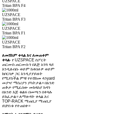
ለመሸከም ቀላል እና ለመጠቀም
ቀላል
- የ UZSPACE ስፖርት
ጠርሙስ ጠርሙሱን በእጅ አንጓ ላይ
እንዲለብሱ ወይም ከቀበቶዎ ወይም
ከቦርሳዎ ጋር እንዲያያይዙት
የሚያስችል ምቹ የተሸከመ ላንyard
መያዣ ማሰሪያን ያካትታል። በአንድ
ጠቅታ የሚፈሰው መከላከያ ክዳን
በአንድ እጅ ቁልፍ በመጫን በቀላሉ
ይከፈታል። ለማጽዳት ቀላል እና
TOP-RACK ማጠቢያ ማጠቢያ
ደህንነቱ የተጠበቀ።