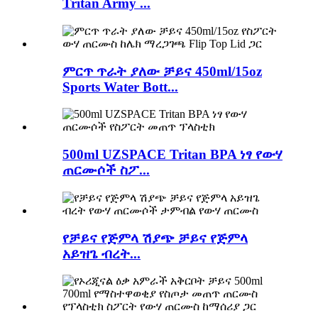
Tritan Army ...
ምርጥ ጥራት ያለው ቻይና 450ml/15oz
Sports Water Bott...
500ml UZSPACE Tritan BPA ነፃ የውሃ
ጠርሙሶች ስፖ...
የቻይና የጅምላ ሽያጭ ቻይና የጅምላ
አይዝጌ ብረት...