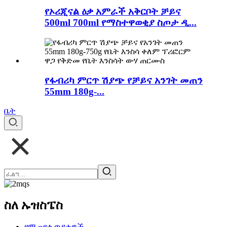
የኦሪጂናል ዕቃ አምራች አቅርቦት ቻይና
500ml 700ml የማስተዋወቂያ ስጦታ ዲ...
የፋብሪካ ምርጥ ሽያጭ የቻይና አንገት መጠን
55mm 180g-...
ቤት
ስለ ኡዝስፔስ
የሚጠየቁ ጥያቄዎች