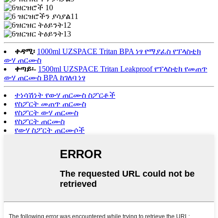
ቀዳሚ፡
1000ml UZSPACE Tritan BPA ነፃ የማያፈስ የፕላስቲክ
ውሃ ጠርሙስ
ቀጣይ፡-
1500ml UZSPACE Tritan Leakproof የፕላስቲክ የመጠጥ
ውሃ ጠርሙስ BPA ከገለባ ነፃ
ተነሳሽነት የውሃ ጠርሙስ ስፖርቶች
የስፖርት መጠጥ ጠርሙስ
የስፖርት ውሃ ጠርሙስ
የስፖርት ጠርሙስ
የውሃ ስፖርት ጠርሙሶች